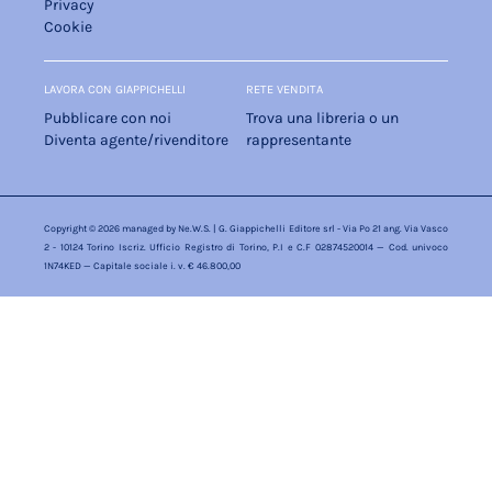
Privacy
Cookie
LAVORA CON GIAPPICHELLI
RETE VENDITA
Pubblicare con noi
Trova una libreria o un
Diventa agente/rivenditore
rappresentante
Copyright © 2026 managed by
Ne.W.S.
| G. Giappichelli Editore srl - Via Po 21 ang. Via Vasco
2 - 10124 Torino Iscriz. Ufficio Registro di Torino, P.I e C.F 02874520014 — Cod. univoco
1N74KED — Capitale sociale i. v. € 46.800,00