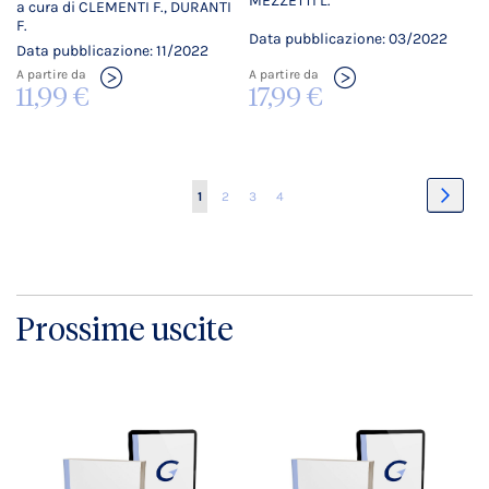
MEZZETTI L.
a cura di CLEMENTI F., DURANTI
F.
Data pubblicazione: 03/2022
Data pubblicazione: 11/2022
A partire da
A partire da
17,99 €
11,99 €
Pagina
Pagin
Succe
Attualmente
Pagina
Pagina
Pagina
1
2
3
4
stai
leggendo
la
Prossime uscite
pagina