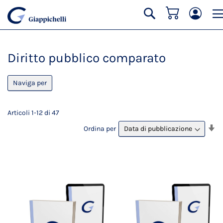
Carrello
Cerca
Diritto pubblico comparato
Naviga per
Articoli
1
-
12
di
47
Im
Ordina per
la
di
cr