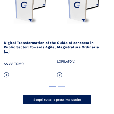
Digital Transformation of the
Guida al concorso in
Il
Public Sector: Towards Agile,
Magistratura Ordinaria
co
[...]
pu
LOPILATO V.
AA.VV. TOMO
a 
Scopri tutte le prossime uscite