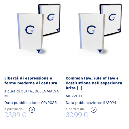
Libertà di espressione e
Common law, rule of law e
forme moderne di censura
Costituzione nell'esperienza
brita
[...]
a cura di OSTI A., DELLA MALVA
M.
MEZZETTI L.
Data pubblicazione: 02/2025
Data pubblicazione: 11/2024
A partire da
A partire da
23,99 €
32,99 €